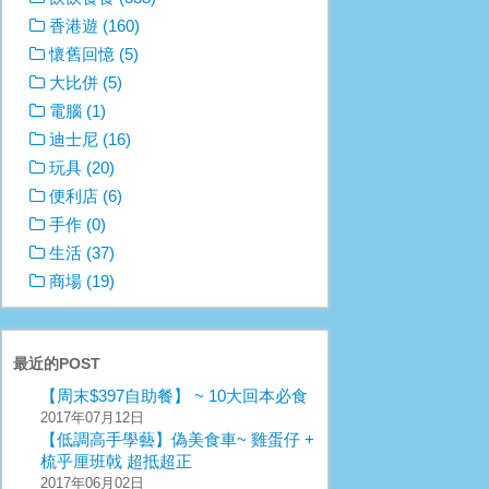
香港遊 (160)
懷舊回憶 (5)
大比併 (5)
電腦 (1)
迪士尼 (16)
玩具 (20)
便利店 (6)
手作 (0)
生活 (37)
商場 (19)
最近的POST
【周末$397自助餐】 ~ 10大回本必食
2017年07月12日
【低調高手學藝】偽美食車~ 雞蛋仔 +
梳乎厘班戟 超抵超正
2017年06月02日