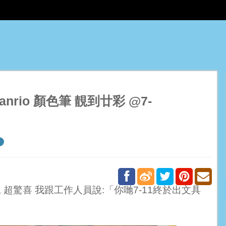
rio 顏色筆 靚到廿彩 @7-
,
超驚喜
我跟工作人員說
:
「你哋
7-11
終於出文具