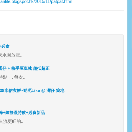
ife.blogspot.hk/2015/11/patpat.html
本必食
天水圍放電..
仔 + 梳乎厘班戟 超抵超正
」, 每次..
$38水信玄餅~勁呃Like @ 灣仔 築地
條+鍾舒漫特飲+必食新品
人流更旺的..