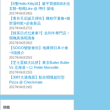
【6隻Hello Kitty頭】最平買個$38水信
玄餅~勁呃Like @ 灣仔 築地
2017年04月28日
【青衣天后誕又掃街】陳柏宇薯條+鍾
舒漫特飲+必食新品
2017年04月27日
【韓系日式乜東東?】吉列牛專門店 ~
我哋真係唔識食
2017年04月26日
【SOGO變新食街】地庫掃日本小食
~5強推介
2017年04月25日
【芝士蛋糕大比拼】東京Butter Butler
Vs 北海道一口 Petite Merveille
2017年04月23日
【30吋大過塊面】點住唱嘆超巨型
Pizza @ Checkmate
2017年04月19日
標籤