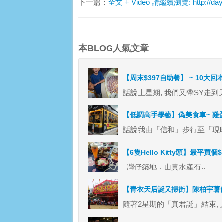
下一篇：
全文 + Video 請繼續瀏覽: http://dayanl
本BLOG人氣文章
【周末$397自助餐】 ~ 10大回
話說上星期, 我們又帶SY走到
【低調高手學藝】偽美食車~ 雞蛋
話說我由「信和」步行至「現時點
【6隻Hello Kitty頭】最平買個
灣仔築地．山貴水產有..
【青衣天后誕又掃街】陳柏宇薯
隨著2星期的「真君誕」結束, 