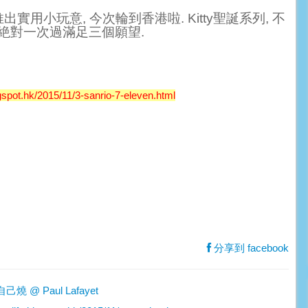
推出實用小玩意
,
今次輪到香港啦
. Kitty
聖誕系列
,
不
絶對一次過滿足三個願望
.
ot.hk/2015/11/3-sanrio-7-eleven.html
分享到 facebook
 @ Paul Lafayet