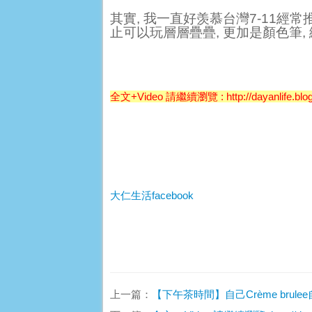
其實
,
我一直好羡慕台灣
7-11
經常
止可以玩層層疊疊
,
更加是顏色筆
,
全文+Video 請繼續瀏覽 : http://dayanlife.blogsp
大仁生活facebook
上一篇：
【下午茶時間】自己Crème brulee自己燒