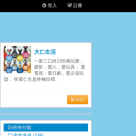
登入
註冊
大仁生活
一家三口終日吃喝玩樂，
愛影，愛八，愛玩具， 愛
電視，愛日劇，愛左儲右
儲， 咲看仁生是終極目標。
RSS
所有分類
飲飲食食 (338)