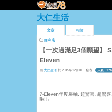
大仁生活
文章
相簿
便利店
【一次過滿足3個願望】 San
Eleven
由
大仁生活
於 2015年12月01日發表
人氣：276
7-Eleven
年度壓軸
,
超驚喜
,
超驚喜
啦
!!
」