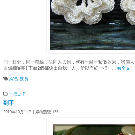
同一枝針，同一種線，唔同人去鉤，就有手鬆手緊嘅效果，我個人
自然細啲啦! 下面2個都係出自我一人，所以有細一樣。...
看全文
綜合
飲食
手痕之作
到手
2010年10月11日
| 累積瀏覽 136