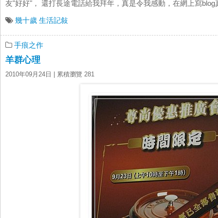
友"好好"， 還打長途電話給我拜年，真是令我感動，在網上寫blog
幾十歲
生活記敍
手痕之作
羊群心理
2010年09月24日
| 累積瀏覽 281