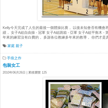
Kelly今天完成了人生的最後一個體操比賽， 以後未知會否有機
績， 女子A組自由操 - 冠軍 女子A組跳箱 - 亞軍 女子A組平衡木 
年來的練習沒有白費的， 多謝各位教練多年來的教導， 你們才是真正
家庭
親子
手痕之作
包裝女工
2010年06月26日
| 累積瀏覽 125