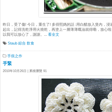
昨日，受了傷! 今日，重生了! 多得熙媽的話 :用白醋放入煲內，
起出，記得洗乾淨用火燒乾，再塗上一層薄薄嘅油就得嘞，放心啦，
以我可以放心了，謝謝。...
看全文
Staub
綜合
飲食
手痕之作
手緊
2010年10月26日
| 累積瀏覽 91