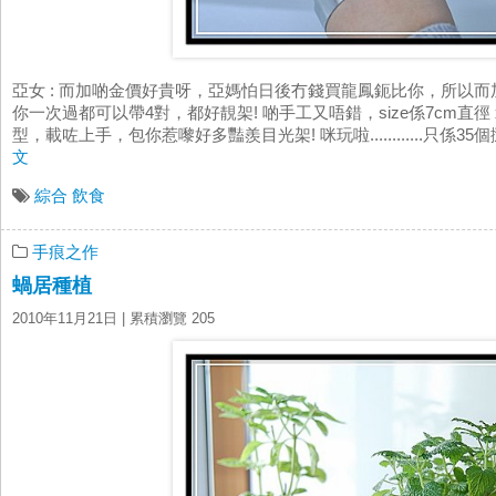
亞女 : 而加啲金價好貴呀，亞媽怕日後冇錢買龍鳳鈪比你，所以而
你一次過都可以帶4對，都好靚架! 啲手工又唔錯，size係7cm直徑
型，載咗上手，包你惹嚟好多豔羨目光架! 咪玩啦............只係
文
綜合
飲食
手痕之作
蝸居種植
2010年11月21日
| 累積瀏覽 205