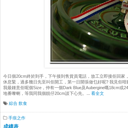
今日個20cm終於到手，下午接到售貨員電話，放工立即接佢回家
休息緊，過多幾日先至叫佢開工，第一日開張做乜好呢? 我見佢
我最鍾意佢呢個Size，仲有一個Dark Blue及Aubergine嘅18
地番嚟喇，等我同我個靚仔20cm談下心先。...
看全文
綜合
飲食
手痕之作
成績表