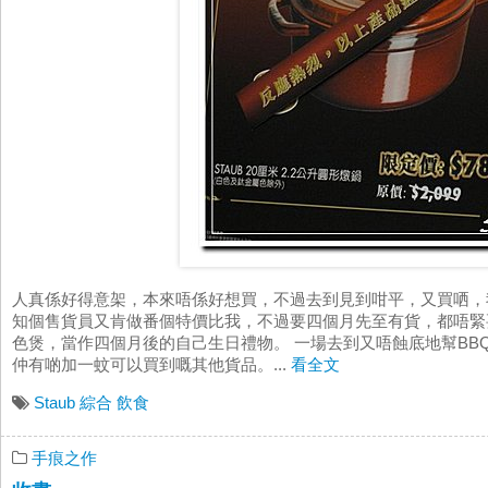
人真係好得意架，本來唔係好想買，不過去到見到咁平，又買哂，
知個售貨員又肯做番個特價比我，不過要四個月先至有貨，都唔緊要照買
色煲，當作四個月後的自己生日禮物。 一場去到又唔蝕底地幫BBQ買咗一
仲有啲加一蚊可以買到嘅其他貨品。...
看全文
Staub
綜合
飲食
手痕之作