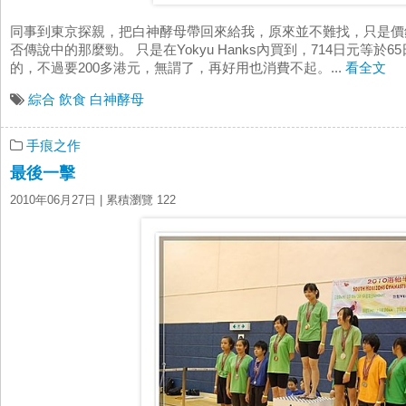
同事到東京探親，把白神酵母帶回來給我，原來並不難找，只是價
否傳說中的那麼勁。 只是在Yokyu Hanks內買到，714日元等於6
的，不過要200多港元，無謂了，再好用也消費不起。...
看全文
綜合
飲食
白神酵母
手痕之作
最後一擊
2010年06月27日
| 累積瀏覽 122