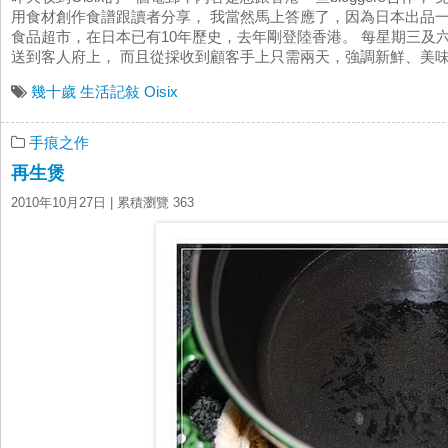
用食材創作食譜跟讀者分享， 我當然馬上答應了，因為日本出品一定
食品超市，在日本已有10年歷史，去年剛登陸香港。 每星期三及
送到客人府上， 而且從採收到顧客手上只需兩天，強調新鮮、美味、安心
幾十歲
生活記敍
Oisix
手痕之作
再生煲
2010年10月27日
| 累積瀏覽 363