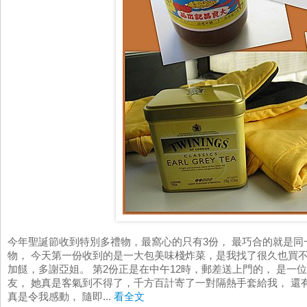
今年聖誕節收到特別多禮物，最窩心的只有3份， 最巧合的就是
物， 今天第一份收到的是一大包美味棧炸菜，是我找了很久也買不
加餸，多謝亞姐。 第2份正是在中午12時，郵差送上門的， 是
友， 她真是客氣到不得了，千方百計寄了一對隔熱手套給我， 還
真是令我感動， 隨即...
看全文