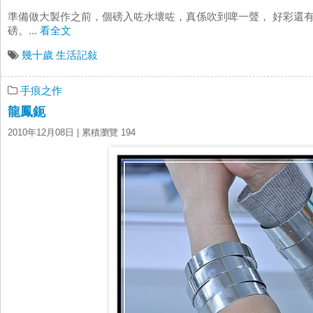
準備做大製作之前，個磅入咗水壞咗，真係吹到啤一聲， 好彩還
磅。...
看全文
幾十歲
生活記敍
手痕之作
龍鳳鈪
2010年12月08日
| 累積瀏覽 194