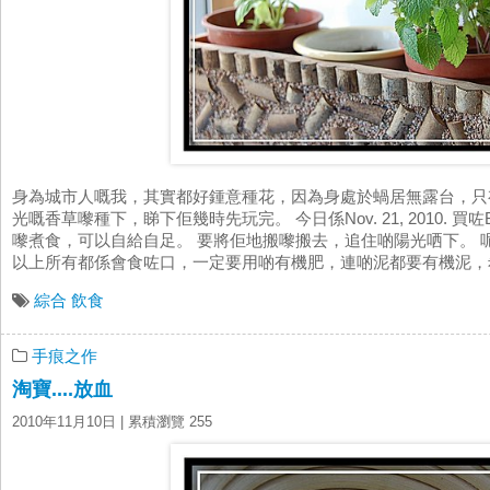
身為城市人嘅我，其實都好鍾意種花，因為身處於蝸居無露台，只
光嘅香草嚟種下，睇下佢幾時先玩完。 今日係Nov. 21, 2010. 
嚟煮食，可以自給自足。 要將佢地搬嚟搬去，追住啲陽光哂下。 
以上所有都係會食咗口，一定要用啲有機肥，連啲泥都要有機泥，希
綜合
飲食
手痕之作
淘寶....放血
2010年11月10日
| 累積瀏覽 255