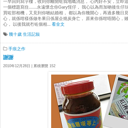
一早回到寫字樓，收到你離開咗我地嘅消息， 心內好不安，立即追查到
一個標題寫住.......永遠懷念你Gary恆仔， 我心以為而加啲後
買咗部相機，又見到你啲結婚相， 都以為你幾開心，再過多幾日見你
心，就係咁樣係做冬果日係屋企燒炭身亡， 原來你係咁唔開心，
心， 以後我就冇咗個相...
看全文
幾十歲
生活記敍
手痕之作
謝謝
2010年12月28日
| 累積瀏覽 152