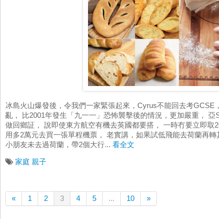
冰島火山爆發後，令我們一家緊張起來，Cyrus不能回去考GCS
亂， 比2001年發生「九一一」恐怖襲擊後的情況，更加嚴重， 亞
做回鄉証， 說即使東方航空有機去英國都要搭， 一時冇要立即取
用多2萬元去買一張單程機票， 老實講，如果試低飛能去荷蘭再轉
小朋友未去過荷蘭，帶2個大行...
看全文
家庭
親子
«
1
2
3
4
5
...
10
»