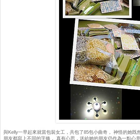
與Kelly一早起來就當包裝女工，共包了85包小曲奇， 神怪的她
朋友都寫上不同的字條， 真有心思，送給她的朋友仍作為一點心意。