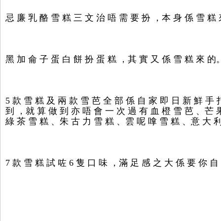
忌 廉 乳 酪 雪 糕 三 文 治 唔 需 要 扮 ，本 身 係 雪 糕
黑 加 侖 子 蛋 白 餅 扮 蛋 糕 ，其 實 又 係 雪 糕 來 的
5 款 雪 糕 及 兩 款 雪 芭 全 部 係 自 家 即 日 新 鮮 手
到 ，就 算 做 到 亦 唔 會 一 次 過 有 血 橙 雪 芭 、芒 
綠 茶 雪 糕 、朱 古 力 雪 糕 、雲 呢 嗱 雪 糕 、意 大 利
7 款 雪 糕 試 咗 6 隻 口 味 ，滿 足 感 之 大 係 要 你 