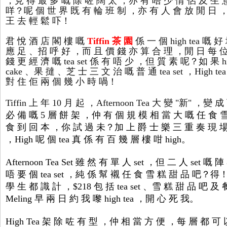
，見 得 最 多 嘅 除 咗 闊 太 ，亦 有 唔 少 情 侶 及 生 
咩？呢 個 世 界 既 有 輪 班 制 ，亦 有 人 會 放 閒 日 
王 去 輕 鬆 吓！
君 悅 酒 店 閣 樓 嘅
Tiffin 茶 園
係 一 個 h
igh tea 嘅
應 足 、招 呼 好 ，而 且 價 錢 亦 算 合 理 ，閒 日 每 位 
錢 更 經 濟 嘅 tea set 係 有 唔 少 ，但 質 素 呢？如 果 hi
cake 、果 撻 、芝 士 三 文 治 嘅 普 通 tea set ，High 
對 住 佢 兩 個 幾 小 時 喎！
Tiffin 上 年 10 月 起 ，Afternoon Tea 大 變 "新" ，變 
必 備 嘅 5 層 餅 架 ，仲 有 個 規 模 相 當 大 嘅 任 食 雪 
食 到 回 本 ，你 試 過 未？加 上 爵 士 樂 三 重 奏 現 場
，High 呢 個 tea 真 係 有 百 幾 層 樓 咁 high。
Afternoon Tea Set 雖 然 有 單 人 set ，但 二 人 set
唔 要 個 tea set ，純 係 幫 襯 任 食 雪 糕 甜 品 吧？
學 生 都 識 計 ，$218 包 括 tea set 、雪 糕 甜 品 吧 
Meling 早 兩 日 約 我 嚟 high tea ，開 心 死 我。
High Tea 架 除 咗 有 型 ，仲 相 當 方 便 ，每 層 都 可