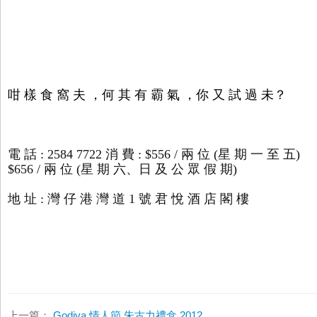
咁 樣 食 窩 夫 ，何 其 有 霸 氣 ，你 又 試 過 未？
電 話 : 2584 7722 消 費 : $556 / 兩 位 (
星 期 一 至 五)
$656 / 兩 位 (星 期 六、日 及 公 眾 假 期)
地 址 : 灣 仔 港 灣 道 1 號 君 悅 酒 店 閣 樓
上一篇：
Godiva 情人節 朱古力禮盒 2012