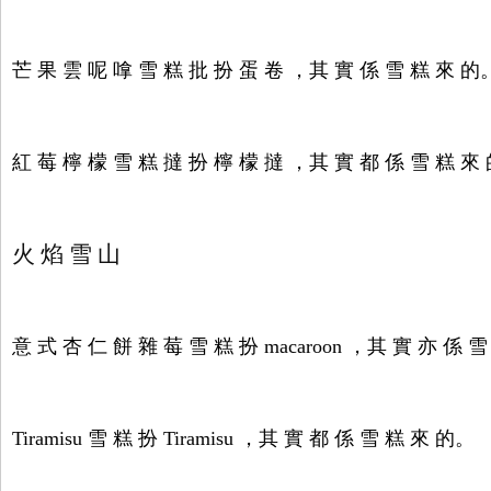
芒 果 雲 呢 嗱 雪 糕 批 扮 蛋 卷 ，其 實 係 雪 糕 來 的
紅 莓 檸 檬 雪 糕 撻 扮 檸 檬 撻 ，其 實 都 係 雪 糕 來
火 焰 雪 山
意 式 杏 仁 餅 雜 莓 雪 糕 扮 macaroon ，其 實 亦 係 
Tiramisu 雪 糕 扮 Tiramisu ，其 實 都 係 雪 糕 來 的。