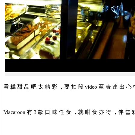
雪 糕 甜 品 吧 太 精 彩 ，要 拍 段 video 至 表 達 出 心
Macaroon 有 3 款 口 味 任 食 ，就 咁 食 亦 得 ，伴 雪