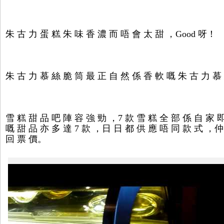
朱 古 力 蛋 糕 朱 味 香 濃 而 唔 會 太 甜 ，Good 呀！
朱 古 力 慕 絲 脆 筒 最 正 自 然 係 香 軟 嘅 朱 古 力 慕
雪 糕 甜 品 吧 陣 容 強 勁 ，7 款 雪 糕 全 部 係 自 家 
嘅 甜 品 亦 多 達 7 款 ，日 日 都 供 應 唔 同 款 式 ，仲 
回 票 價。