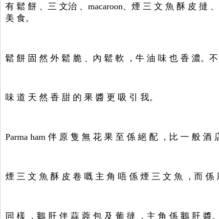
有 鬆 餅 、三 文治 、macaroon、煙 三 文 魚 酥 皮 撻 、
美 食。
鬆 餅 固 然 外 鬆 脆 、內 鬆 軟 ，牛 油 味 也 香 濃。不 過 
味 道 天 然 香 甜 的 果 醬 更 吸 引 我。
Parma ham 伴 原 隻 無 花 果 至 係 絕 配 ，比 一 般 酒
煙 三 文 魚 酥 皮 卷 嘅 主 角 唔 係 煙 三 文 魚 ，而 係
同 樣 ，鵝 肝 伴 蒜 蓉 包 及 葡 撻 ，主 角 係 鵝 肝 醬