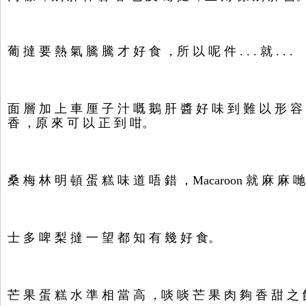
葡 撻 要 熱 氣 騰 騰 才 好 食 ，所 以 呢 件 . . . 就 . . .
面 層 加 上 車 厘 子 汁 嘅 鵝 肝 醬 好 味 到 難 以 形 容
香 ，原 來 可 以 正 到 咁。
桑 梅 林 明 頓 蛋 糕 味 道 唔 錯 ，Macaroon 就 麻 麻
士 多 啤 梨 撻 一 望 都 知 有 幾 好 食。
芒 果 蛋 糕 水 準 相 當 高 ，啖 啖 芒 果 肉 夠 香 甜 之