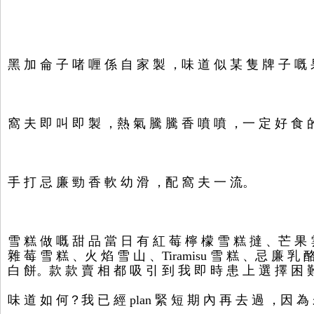
黑 加 侖 子 啫 喱 係 自 家 製 ，味 道 似 某 隻 牌 子 嘅
窩 夫 即 叫 即 製 ，熱 氣 騰 騰 香 噴 噴 ，一 定 好 食
手 打 忌 廉 勁 香 軟 幼 滑 ，配 窩 夫 一 流。
雪 糕 做 嘅 甜 品 當 日 有 紅 莓 檸 檬 雪 糕 撻 、芒 果
雜 莓 雪 糕 、火 焰 雪 山 、Tiramisu 雪 糕 、忌 廉 乳 
白 餅。款 款 賣 相 都 吸 引 到 我 即 時 患 上 選 擇 困
味 道 如 何？我 已 經 plan 緊 短 期 內 再 去 過 ，因 為