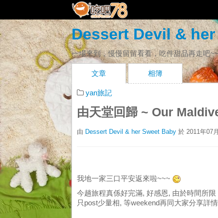
Dessert Devil & he
一場來到，慢慢留留看看，吃件甜品再走吧~~
文章
相簿
yan旅記
由天堂回歸 ~ Our Maldives
由
Dessert Devil & her Sweet Baby
於 2011年0
我地一家三口平安返來啦~~~
今趟旅程真係好完滿, 好感恩, 由於時間所限 (琴
只post少量相, 等weekend再同大家分享詳情