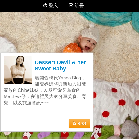
登入
註冊
Dessert Devil & her
Sweet Baby
離開舊時代Yahoo Blog，
甜魔媽媽將與新加入甜魔
家族的Chloe妹妹，以及可愛又為食的
Matthew仔，在這裡與大家分享美食、育
兒，以及旅遊資訊~~~
RSS