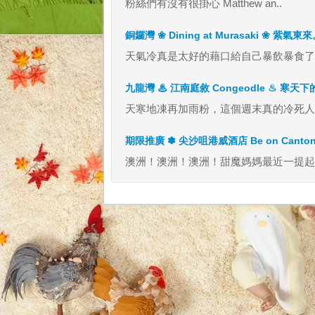
粉絲們有沒有很掛心 Matthew an..
銅鑼灣 ❀ Dining at Murasaki ❀ 紫
天氣冷真是太好的藉口給自己暴飲暴食了！ 
九龍灣 ♨ 江南庭敘 Congeodle ♨ 寒
天寒地凍再加雨粉，這個週末真的冷死人不
期限推廣 ✽ 尖沙咀港威酒店 Be on Cant
澳洲！澳洲！澳洲！甜魔媽媽最近一提起澳