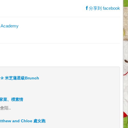
分享到 facebook
 Academy
 E ✰ 米芝蓮星級Brunch
.
 客家菜、樸素情
陌..
hew and Chloe 處女跑