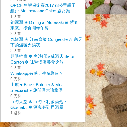
OPCF 生態保衛賽2017 (3公里親子
組)：Matthew and Chloe 處女跑
1 天前
銅鑼灣 ❀ Dining at Murasaki ❀ 紫氣
東來。抵食開年午餐
2 天前
九龍灣 ♨ 江南庭敘 Congeodle ♨ 寒天
下的溫暖火鍋夜
3 天前
期限推廣 ✽ 尖沙咀港威酒店 Be on
Canton ✽ 味遊澳洲美食之旅
4 天前
Whatsapp有感：生命為何？
5 天前
上環 ♥ Blue · Butcher & Meat
Specialist ♥ 悠閒週末這樣過
6 天前
五勺天堂 ❃ 五勺・利き酒処・
Goshaku ❃ 酒鬼必到居酒屋
1 週前