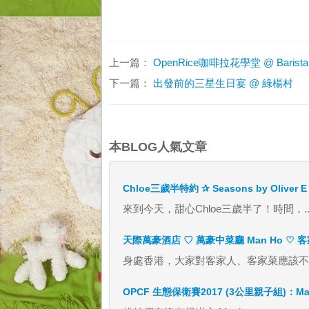
上一篇：
OpenRice咖啡拉花學堂 @ Barista
下一篇：
出發前的三星生日宴 @ 綠楊村
本BLOG人氣文章
Chloe三歲半特約 ✰ Seasons by Oliver
來到今天，甜心Chloe三歲半了！時間，.
天際萬豪酒店 ♡ 萬豪中菜廳 Man Ho ♡
身處香港，大家對客家人、客家菜應該不會
OPCF 生態保衛賽2017 (3公里親子組)：Matt