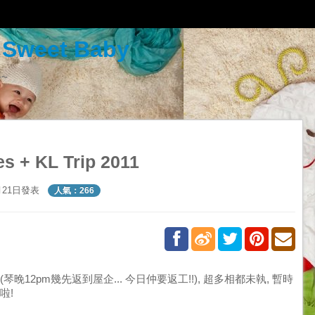
r Sweet Baby
~
 + KL Trip 2011
7月21日發表
人氣：266
晚12pm幾先返到屋企... 今日仲要返工!!), 超多相都未執, 暫時
啦!