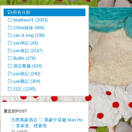
所有分類
Matthew仔 (1003)
Chloe妹妹 (666)
yan & lung (198)
yan孕記 (43)
yan食記 (2147)
Buffet (278)
酒店餐廳 (624)
yan旅記 (240)
yan雜記 (304)
日記 (1245)
最近的POST
天際萬豪酒店 ♡ 萬豪中菜廳 Man Ho
♡ 客家菜、樸素情
20 小時前