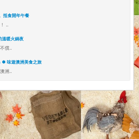
氣東來。抵食開年午餐
..
天下的溫暖火鍋夜
償..
on ✽ 味遊澳洲美食之旅
洲..