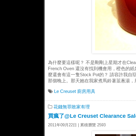
為什麼要這樣呢？ 不是剛剛上星期才在Clearanc
French Oven 還沒有找到機會用，
麼還會有這一隻Stock Pot的？ 請容許我自
那個晚上。那天她在我家煮馬鈴薯韮蔥湯，用
Le Creuset
廚房用具
花錢無罪敗家有理
買瘋了@Le Creuset Clearance Sal
2011年09月22日
| 累積瀏覽 2593