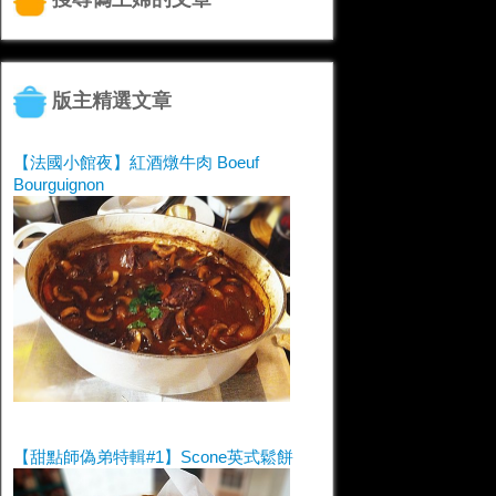
版主精選文章
【法國小館夜】紅酒燉牛肉 Boeuf
Bourguignon
【甜點師偽弟特輯#1】Scone英式鬆餅