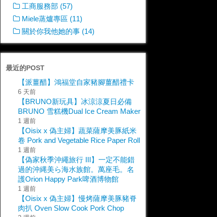
工商服務部 (57)
Miele蒸爐專區 (11)
關於你我他她的事 (14)
最近的POST
【派薑醋】鴻福堂自家豬腳薑醋禮卡
6 天前
【BRUNO新玩具】冰涼涼夏日必備
BRUNO 雪糕機Dual Ice Cream Maker
1 週前
【Oisix x 偽主婦】蔬菜薩摩美豚紙米
卷 Pork and Vegetable Rice Paper Roll
1 週前
【偽家秋季沖繩旅行 III】一定不能錯
過的沖縄美ら海水族館。萬座毛。名
護Orion Happy Park啤酒博物館
1 週前
【Oisix x 偽主婦】慢烤薩摩美豚豬脊
肉扒 Oven Slow Cook Pork Chop