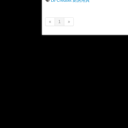
Le Creuset
廚房用具
«
1
»