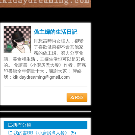
偽主婦的生活日記
肖想當時尚女強人，卻變
了喜歡做菜卻不會其他家
務的偽主婦。努力分享食
譜、美食和生活，主婦生活也可以是彩色
的。 食譜書《小廚房煮大餐》作者，商務
印書館全年銷量十大，謝謝大家！ 聯絡
我：kikidaydreaming@gmail.com
RSS
所有分類
我的書BB《小廚房煮大餐》 (5)