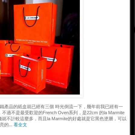
on鑄鐵產品的紙盒就已經有三個 時光倒流一下，幾年前我已經有一
過不是最受歡迎的French Oven系列，是22cm 的la Marmite
用錢就不計較這麼多，而且la Marmite的好處就是它黑色塗層，可以
的...
看全文