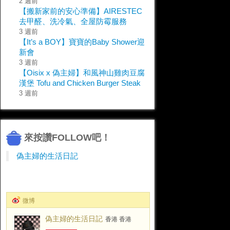
2 週前
【搬新家前的安心準備】AIRESTEC
去甲醛、洗冷氣、全屋防霉服務
3 週前
【It’s a BOY】寶寶的Baby Shower迎
新會
3 週前
【Oisix x 偽主婦】和風神山雞肉豆腐
漢堡 Tofu and Chicken Burger Steak
3 週前
來按讚FOLLOW吧！
偽主婦的生活日記