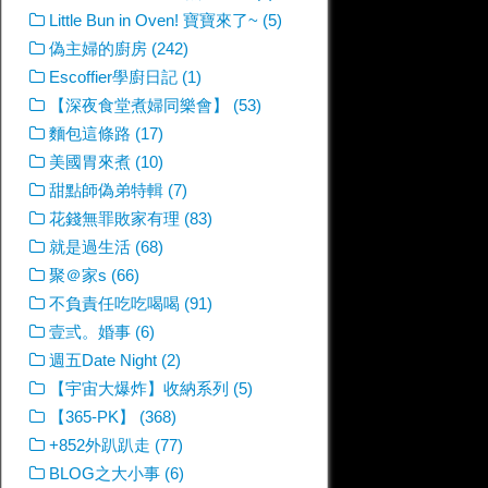
Little Bun in Oven! 寶寶來了~ (5)
偽主婦的廚房 (242)
Escoffier學廚日記 (1)
【深夜食堂煮婦同樂會】 (53)
麵包這條路 (17)
美國胃來煮 (10)
甜點師偽弟特輯 (7)
花錢無罪敗家有理 (83)
就是過生活 (68)
聚＠家s (66)
不負責任吃吃喝喝 (91)
壹弎。婚事 (6)
週五Date Night (2)
【宇宙大爆炸】收納系列 (5)
【365-PK】 (368)
+852外趴趴走 (77)
BLOG之大小事 (6)