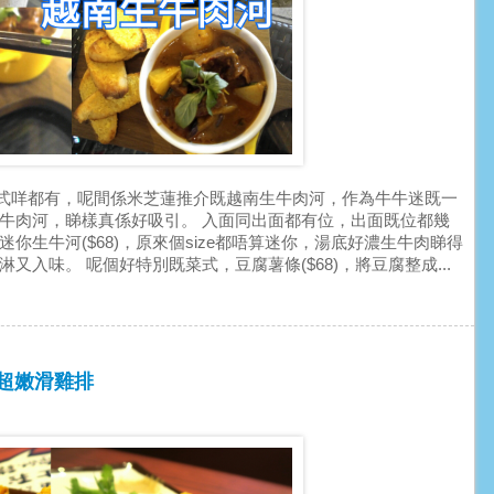
式咩都有，呢間係米芝蓮推介既越南生牛肉河，作為牛牛迷既一
生牛肉河，睇樣真係好吸引。 入面同出面都有位，出面既位都幾
你生牛河($68)，原來個size都唔算迷你，湯底好濃生牛肉睇得
淋又入味。 呢個好特別既菜式，豆腐薯條($68)，將豆腐整成...
菜 超嫩滑雞排