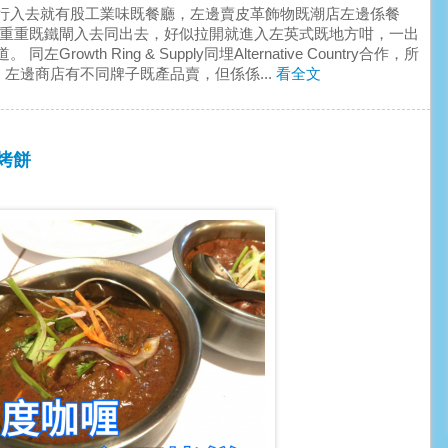
行入去就有股工業味既餐廳，左邊賣皮革飾物既潮店左邊係餐
道重重既鐵閘入去同出去，好似拉開就進入左英式既地方咁，一出
th Ring & Supply同埋Alternative Country合作，所
一手包辦，左邊商店有不同牌子既產品賣，但係係...
看全文
配烤餅