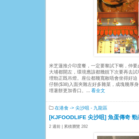
米芝蓮推介印度餐，一定要黎試下喇，仲要必
大埔都開左，環境應該都幾靚下次要再去試
埋勁正既吊燈。座位都幾寬敞唔會坐得好迫
仔餅($38)入面夾雜左好多雜菜，成塊幾
埋薯餅更加香口。...
看全文
在港食
-> 尖沙咀
- 九龍區
[KJFOODLIFE 尖沙咀] 魚蛋傳奇
2 週前
| 累積瀏覽 282