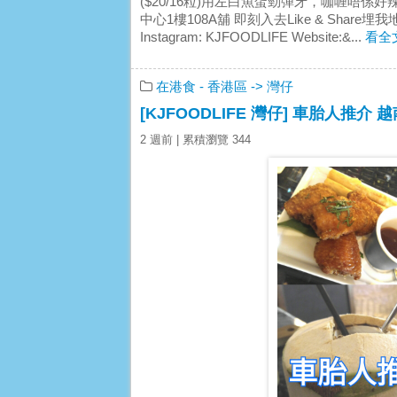
($20/16粒)用左白魚蛋勁彈牙，咖喱唔係好
中心1樓108A舖 即刻入去Like & Share埋
Instagram: KJFOODLIFE Website:&...
看全
在港食
- 香港區
-> 灣仔
[KJFOODLIFE 灣仔] 車胎人推介
2 週前
| 累積瀏覽 344