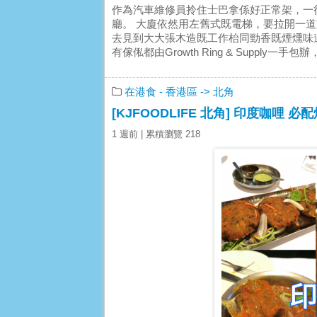
作為汽車維修員拎住士巴拿係好正常架，一
廳。 大廈依然用左舊式既電梯，要拉開一
去見到大大張木造既工作枱同勁香既煙燻味道。 同左Grow
有傢俬都由Growth Ring & Supply
在港食
- 香港區
-> 北角
[KJFOODLIFE 北角] 印度咖哩 必
1 週前
| 累積瀏覽 218