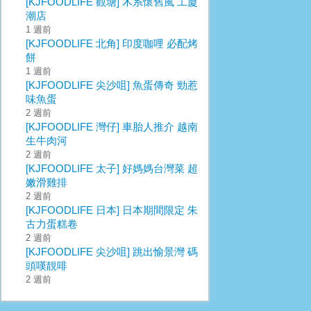
[KJFOODLIFE 觀塘] 木系懷舊風 工廈
潮店
1 週前
[KJFOODLIFE 北角] 印度咖哩 必配烤
餅
1 週前
[KJFOODLIFE 尖沙咀] 魚蛋傳奇 勁惹
味魚蛋
2 週前
[KJFOODLIFE 灣仔] 車胎人推介 越南
生牛肉河
2 週前
[KJFOODLIFE 太子] 好媽媽台灣菜 超
嫩滑雞排
2 週前
[KJFOODLIFE 日本] 日本期間限定 朱
古力蛋糕卷
2 週前
[KJFOODLIFE 尖沙咀] 跳出愉景灣 碼
頭嘆靚啡
2 週前