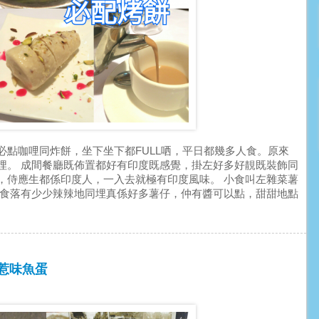
點咖哩同炸餅，坐下坐下都FULL哂，平日都幾多人食。原來
埋。 成間餐廳既佈置都好有印度既感覺，掛左好多好靚既裝飾同
，侍應生都係印度人，一入去就極有印度風味。 小食叫左雜菜薯
厚身食落有少少辣辣地同埋真係好多薯仔，仲有醬可以點，甜甜地點
 勁惹味魚蛋