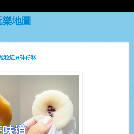
食玩樂地圖
道 粒粒紅豆砵仔糕