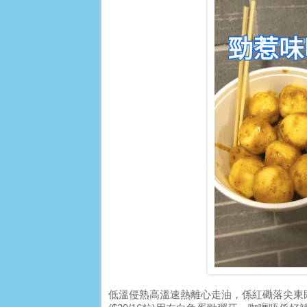
低溫侵熟高溫速熱離心走油，係紅磡落尖東