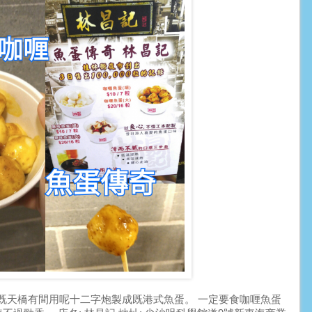
既天橋有間用呢十二字炮製成既港式魚蛋。 一定要食咖喱魚蛋