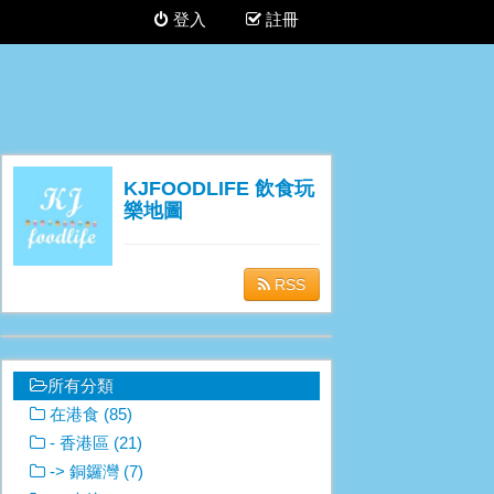
登入
註冊
KJFOODLIFE 飲食玩
樂地圖
RSS
所有分類
在港食 (85)
- 香港區 (21)
-> 銅鑼灣 (7)