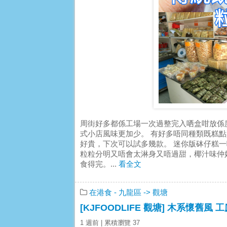
周街好多都係工場一次過整完入哂盒咁放係
式小店風味更加少。 有好多唔同種類既糕
好貴，下次可以試多幾款。 迷你版砵仔糕一啖食
粒粒分明又唔會太淋身又唔過甜，椰汁味仲好
食得完。...
看全文
在港食
- 九龍區
-> 觀塘
[KJFOODLIFE 觀塘] 木系懷舊風 
1 週前
| 累積瀏覽 37