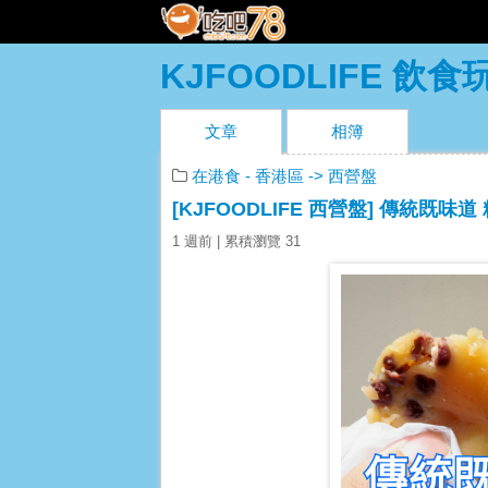
KJFOODLIFE 飲
文章
相簿
在港食
- 香港區
-> 西營盤
[KJFOODLIFE 西營盤] 傳統既味
1 週前
| 累積瀏覽 31