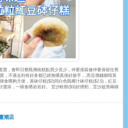
度賣，會即日整既傳統糕點買少見少，仲要係裝修仲要保留住舊
點賣，不過去到有好多都已經無哂真係好搶手，,而且價錢都唔算
哂夠方便，黃砵仔糕($2)同白色既椰汁砵仔糕($2.5)，紅豆
濃添，一啖食哂岩岩好。 荳沙軟餅($3)好煙靭，荳沙超滑兩啖
工廈潮店