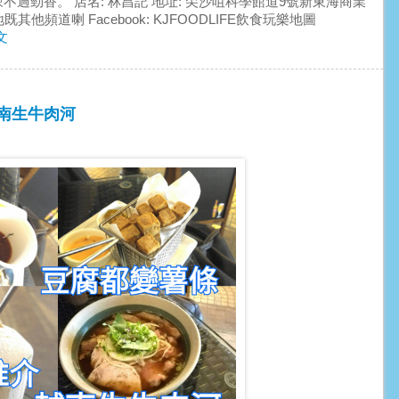
辣不過勁香。 店名: 林昌記 地址: 尖沙咀科學館道9號新東海商業
我地既其他頻道喇 Facebook: KJFOODLIFE飲食玩樂地圖
文
 越南生牛肉河