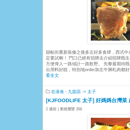
囍帖街重新裝修之後多左好多食肆，西式中
定要試喇！ 門口已經有招牌去介紹招牌既
方便俾人一路傾計一路飲野。 先黎最期待既迷
出用料好靚，特別地order加左牛脷札肉都好
看全文
在港食
- 九龍區
-> 太子
[KJFOODLIFE 太子] 好媽媽台灣
2 週前
| 累積瀏覽 266