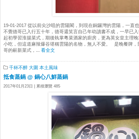
19-01-2017 從以前尖沙咀的雲陽閣，到現在銅鑼灣的雲陽，一
不覺德哥已入行五十年，德哥還笑言自己年幼讀書不成，一早已入
起初學習淮揚菜式，期後執掌粵菜酒家的廚房，更為英女皇主理晚
小吃，但這道麻辣爆谷堪稱雲陽的名物，無人不愛。 是晚餐牌，
哥的嶄新菜式，...
看全文
千杯不醉
大圍
本土風味
抵食蒸鍋 @ 鍋心八鮮蒸鍋
2017年01月23日
| 累積瀏覽 485