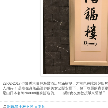
22-02-2017 位於香港萬麗海景酒店的滿福樓，之前也在此參
人期待！ 是晚在身兼品酒師的美女公關安排下，包下瑰麗的貴賓
是由日本名牌Narumi度身訂造的。 感謝食友葉教授帶來舊版日..
銅鑼灣
千杯不醉
日本菜