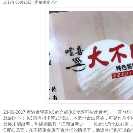
2017年03月28日
| 累積瀏覽 404
23-03-2017 看過食評家KC的介紹(KC食評可按此參考)，一
就最開心！ KC還有很多菜式想試，本來也會出席的，可是作為
最终未能出席，無緣聽聽其「江湖血淚史」！ 位於北角七姊妹道
C實在厲害，在不確定食店有否冰桶的情況下，他連冰桶也可以自