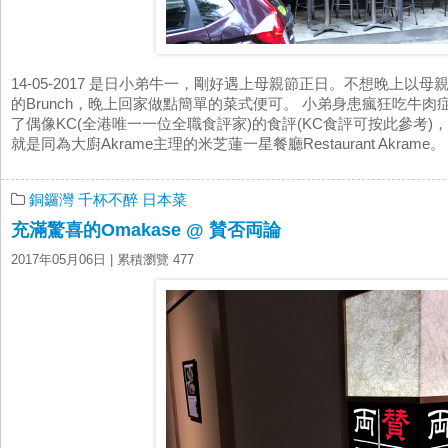
14-05-2017 是日小弟牛一，剛好遇上母親節正日。不想晚上
的Brunch，晚上回家做點簡單的菜式便可。 小弟身患瘋狂吃牛
了偶像KC(全港唯一一位全職食評家)的食評(KC食評可按此參考)
就是同為大廚Akrame主理的米芝蓮一星餐廳Restaurant Akram
銅鑼灣
千杯不醉
日本菜
充滿驚喜的Omakase @ 賛否両論
2017年05月06日
| 累積瀏覽 477