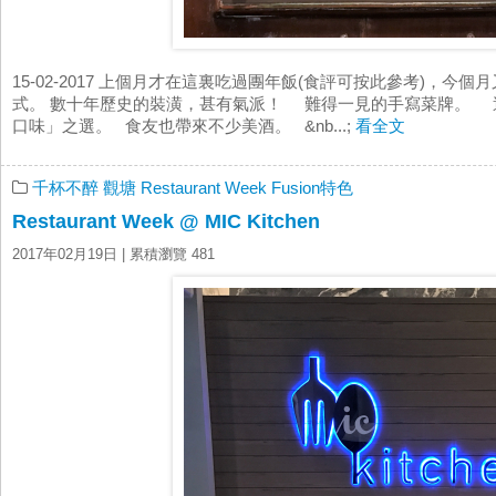
15-02-2017 上個月才在這裏吃過團年飯(食評可按此參考)，今個月
式。 數十年歷史的裝潢，甚有氣派！ 難得一見的手寫菜牌。 
口味」之選。 食友也帶來不少美酒。 &nb...;
看全文
千杯不醉
觀塘
Restaurant Week
Fusion特色
Restaurant Week @ MIC Kitchen
2017年02月19日
| 累積瀏覽 481