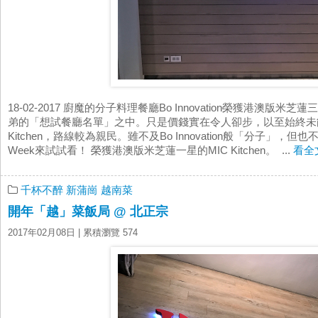
18-02-2017 廚魔的分子料理餐廳Bo Innovation榮獲港澳
弟的「想試餐廳名單」之中。只是價錢實在令人卻步，以至始終未能
Kitchen，路線較為親民。雖不及Bo Innovation般「分子」，但也
Week來試試看！ 榮獲港澳版米芝蓮一星的MIC Kitchen。 ...
看全
千杯不醉
新蒲崗
越南菜
開年「越」菜飯局 @ 北正宗
2017年02月08日
| 累積瀏覽 574