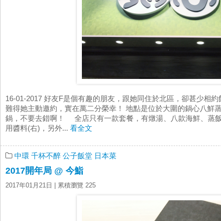
16-01-2017 好友F是個有趣的朋友，跟她同住於北區，卻甚少
難得她主動邀約，實在萬二分榮幸！ 地點是位於大圍的鍋心八鮮
鍋，不要去錯啊！ 全店只有一款套餐，有燉湯、八款海鮮、蒸
用醬料(右)，另外...
看全文
中環
千杯不醉
公子飯堂
日本菜
2017開年局 @ 今鮨
2017年01月21日
| 累積瀏覽 225