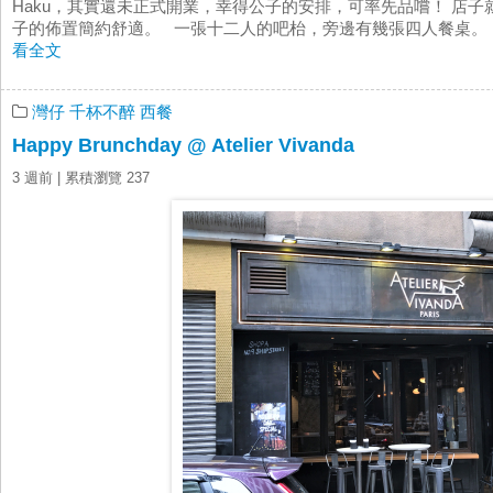
Haku，其實還未正式開業，幸得公子的安排，可率先品嚐！ 店
子的佈置簡約舒適。 一張十二人的吧枱，旁邊有幾張四人餐桌。 
看全文
灣仔
千杯不醉
西餐
Happy Brunchday @ Atelier Vivanda
3 週前
| 累積瀏覽 237