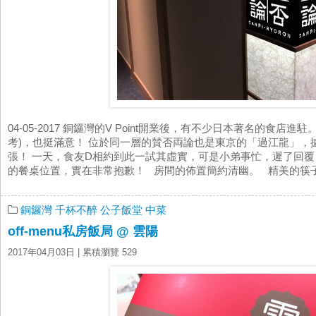
04-05-2017 銅鑼灣的V Point開業後，有不少日本著名的食
考)，也挺滿意！ 位於同一層的賛否両論也是東京的「過江龍」，
張！ 一天，食友D相約到此一試其虛實，可是小弟事忙，遲了回
的餐桌位置，實在非常抱歉！ 房間的佈置簡約清幽。 精美的筷子座
銅鑼灣
千杯不醉
公子飯堂
中菜
off-menu私房飯局 @ 雲陽
2017年04月03日
| 累積瀏覽 529