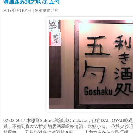
清酒迷必到之地 @ 五勺
2017年02月04日
| 累積瀏覽 392
02-02-2017 本想到Sakana試試其Omakase，但在DALLO
餓，不如到食友W推介的居酒屋喝杯清酒，吃點小食。 位於尖沙
的風格。 天花掛滿各款清酒的介紹。 店內放有多個大型雪櫃，