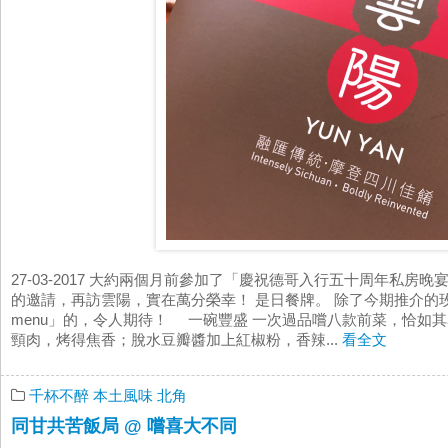
27-03-2017 大約兩個月前參加了「慶祝德哥入行五十周年私房
的邀請，再訪雲陽，實在萬分榮幸！ 是日餐牌。 除了今期推介的玫
menu」的，令人期待！ 一碗豐盛 一次過品嚐八款前菜，恰如其
頸肉，烤得焦香；脫水豆瓣醬加上紅椒粉，香辣...
看全文
千杯不醉
本土風味
北角
同甘共苦飯局 @ 嚐喜大不同