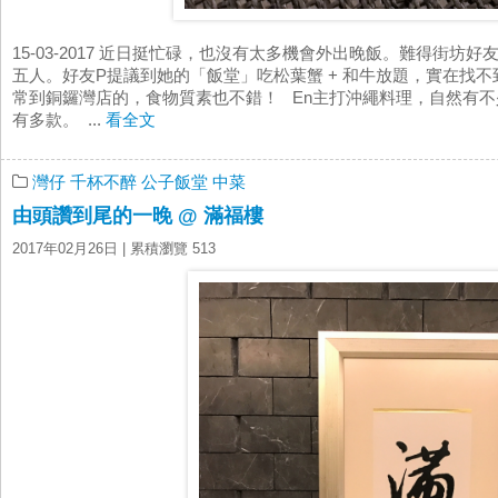
15-03-2017 近日挺忙碌，也沒有太多機會外出晚飯。難得街坊
五人。好友P提議到她的「飯堂」吃松葉蟹 + 和牛放題，實在找不
常到銅鑼灣店的，食物質素也不錯！ En主打沖繩料理，自然有不
有多款。 ...
看全文
灣仔
千杯不醉
公子飯堂
中菜
由頭讚到尾的一晚 @ 滿福樓
2017年02月26日
| 累積瀏覽 513