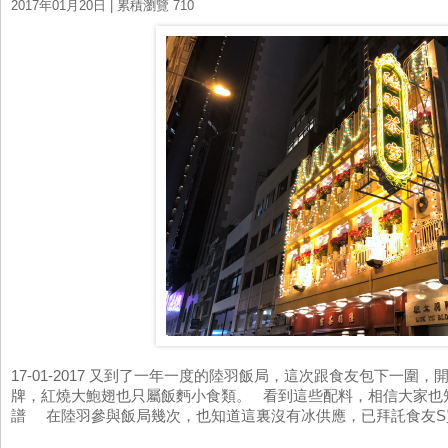
2017年01月20日
| 累積瀏覽 710
17-01-2017 又到了一年一度的陸羽飯局，這次跟食友包下一圍
牌，紅燒大鮑翅也只屬飯麪小食類。 看到這些配料，相信大家也
譜 在陸羽參與飯局幾次，也知道這裏沒有冰供應，已拜託食友S買