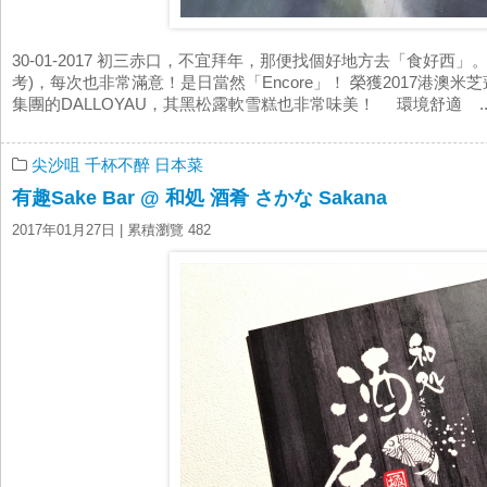
30-01-2017 初三赤口，不宜拜年，那便找個好地方去「食好西」
考)，每次也非常滿意！是日當然「Encore」！ 榮獲2017港澳
集團的DALLOYAU，其黑松露軟雪糕也非常味美！ 環境舒適 ..
尖沙咀
千杯不醉
日本菜
有趣Sake Bar @ 和処 酒肴 さかな Sakana
2017年01月27日
| 累積瀏覽 482