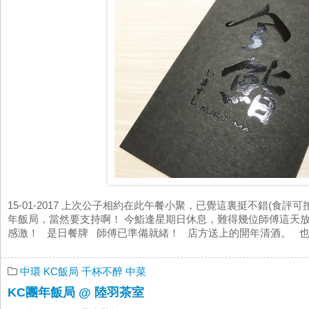
15-01-2017 上次公子相約在此午餐小聚，已覺這裏挺不錯(食評
年飯局，當然要支持啊！ 今鮨逢星期日休息，難得幾位師傅這天
感激！ 是日餐牌 師傅已準備就緒！ 店方送上的開年清酒。 也感謝
中環
KC飯局
千杯不醉
中菜
KC團年飯局 @ 陸羽茶室