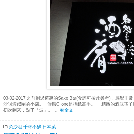
03-02-2017 之前到過這裏的Sake Bar(食評可按此參考)，感覺
沙咀漆咸圍的小店。 侍應Clione是摺紙高手。 精緻的酒瓶筷子
初次到來，點了「波」。 ...
看全文
尖沙咀
千杯不醉
日本菜