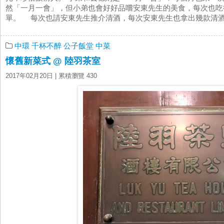
然「一月一會」，但小弟也會好好品嚐安東先生的美食，每次也吃
單。 每次也請安東先生推介清酒，每次安東先生也拿出幾款清酒讓
中環
千杯不醉
公子飯堂
中菜
懷舊新菜式 @ 陸羽茶室
2017年02月20日
| 累積瀏覽 430