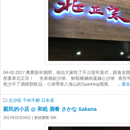
04-02-2017 農曆新年期間，相信大家吃了不少賀年菜式，跟食
然要來北正宗！ 先來兩款沙律。 鮮蝦豬腩肉蓮藕心沙律 香煎
然少不了酒精類飲品，小弟帶來八海山的Sparkling濁酒。 ...
看
尖沙咀
千杯不醉
日本菜
親民的小店 @ 和処 酒肴 さかな Sakana
2017年02月04日
| 累積瀏覽 596