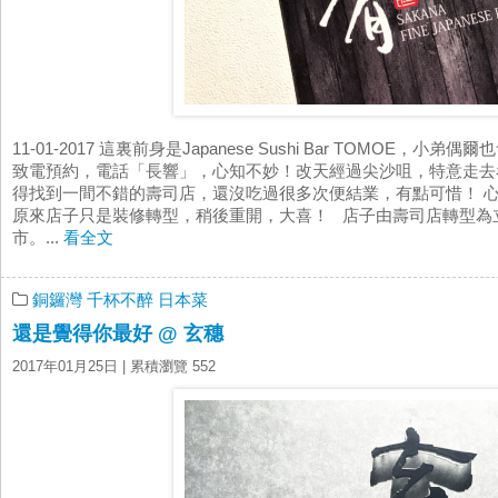
11-01-2017 這裏前身是Japanese Sushi Bar TOMOE
致電預約，電話「長響」，心知不妙！改天經過尖沙咀，特意走去
得找到一間不錯的壽司店，還沒吃過很多次便結業，有點可惜！ 
原來店子只是裝修轉型，稍後重開，大喜！ 店子由壽司店轉型為立飲
市。...
看全文
銅鑼灣
千杯不醉
日本菜
還是覺得你最好 @ 玄穗
2017年01月25日
| 累積瀏覽 552