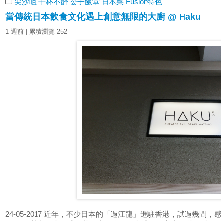
尖沙咀
千杯不醉
公子飯堂
日本菜
Fusion特色
當傳統日本飲食文化遇上創意無限的大廚 @ Haku
1 週前
| 累積瀏覽 252
24-05-2017 近年，不少日本的「過江龍」進駐香港，試過幾間