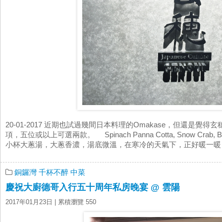
20-01-2017 近期也試過幾間日本料理的Omakase，但還是
項，五位或以上可選兩款。 Spinach Panna Cotta, Snow Crab, Bel
小杯大蔥湯，大蔥香濃，湯底微溫，在寒冷的天氣下，正好暖一暖胃。
銅鑼灣
千杯不醉
中菜
慶祝大廚德哥入行五十周年私房晚宴 @ 雲陽
2017年01月23日
| 累積瀏覽 550