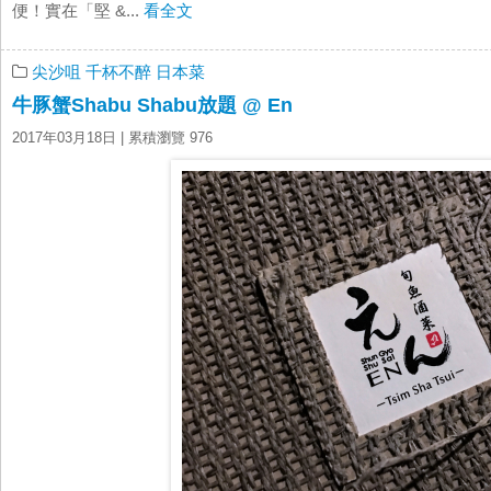
便！實在「堅 &...
看全文
尖沙咀
千杯不醉
日本菜
牛豚蟹Shabu Shabu放題 @ En
2017年03月18日
| 累積瀏覽 976