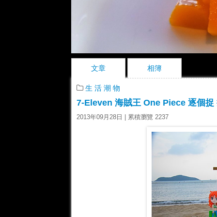
文章
相簿
生 活 潮 物
7-Eleven 海賊王 One Piece 逐
2013年09月28日
| 累積瀏覽 2237