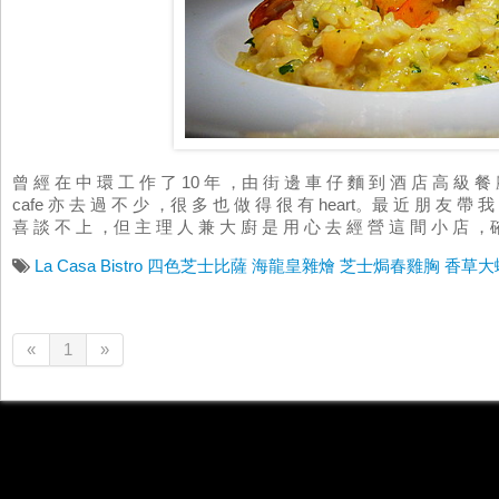
曾 經 在 中 環 工 作 了 10 年 ，由 街 邊 車 仔 麵 到 酒 店 高 級 餐
cafe 亦 去 過 不 少 ，很 多 也 做 得 很 有 heart。最 近 朋 友 帶 我 到
喜 談 不 上 ，但 主 理 人 兼 大 廚 是 用 心 去 經 營 這 間 小 店 ，確
La Casa Bistro
四色芝士比薩
海龍皇雜燴
芝士焗春雞胸
香草大
«
1
»