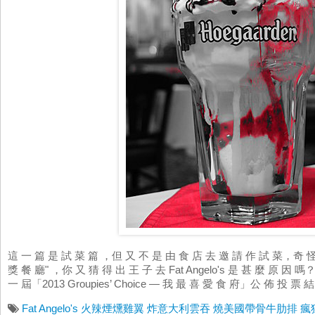
這 一 篇 是 試 菜 篇 ，但 又 不 是 由 食 店 去 邀 請 作 試 菜，奇 怪 嗎？
獎 餐 廳" ，你 又 猜 得 出 王 子 去 Fat Angelo's 是 甚 麼 原 因 嗎
一 屆「2013 Groupies’ Choice — 我 最 喜 愛 食 府」公 佈 投 票 
Fat Angelo's
火辣煙燻雞翼
炸意大利雲吞
燒美國帶骨牛肋排
瘋