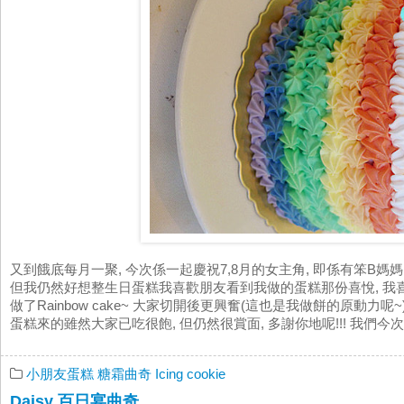
又到餓底每月一聚, 今次係一起慶祝7,8月的女主角, 即係有笨B媽媽, 飛E,
但我仍然好想整生日蛋糕我喜歡朋友看到我做的蛋糕那份喜悅, 我
做了Rainbow cake~ 大家切開後更興奮(這也是我做餅的原動力
蛋糕來的雖然大家已吃很飽, 但仍然很賞面, 多謝你地呢!!! 我們今次
小朋友蛋糕
糖霜曲奇 Icing cookie
Daisy 百日宴曲奇