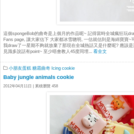
這個spongeBob的曲奇是上個月的作品呢~ 記得當時全城瘋狂玩draw
Fans page, 讓大家估下 大家都冰雪聰明, 一估就估到是海綿寶寶~可惜
我draw了一星期不夠就放棄了那現在全城熱話又是什麼呢? 應該是那幾位盛女吧.
見識多說話有point~ 至少唔會教人45度同埋...
看全文
小朋友蛋糕
糖霜曲奇 Icing cookie
Baby jungle animals cookie
2012年04月11日
| 累積瀏覽 458