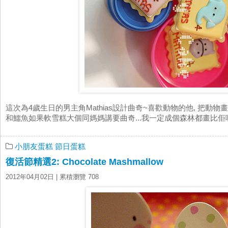
這次為4歲生日的男主角Mathias設計曲奇~喜歡動物的他, 把動物畫上了
和鱷魚如果軟雪糕大個同媽媽講要曲奇...我一定成個森林都畫比佢啊~ 
小朋友蛋糕
節日蛋糕
復活節精選2: Chocolate Mashmallow
2012年04月02日
| 累積瀏覽 708