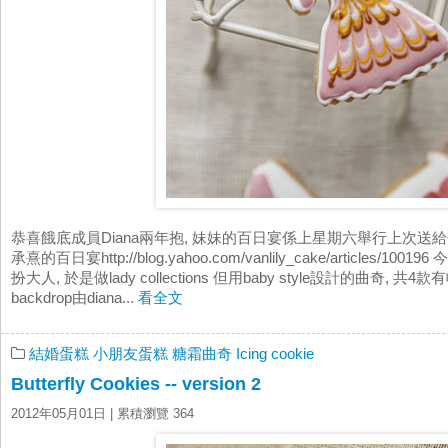
恭喜餓底成員Diana兩年抱, 妹妹的百日宴係上星期六舉行上次送
承熹的百日宴http://blog.yahoo.com/vanlily_cake/articles/
扮大人, 於是做lady collections 但用baby style設計的曲
backdrop由diana...
看全文
結婚蛋糕
小朋友蛋糕
糖霜曲奇 Icing cookie
Butterfly Cookies -- version 2
2012年05月01日
| 累積瀏覽 364