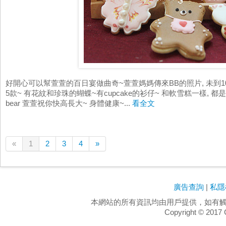
好開心可以幫萱萱的百日宴做曲奇~萱萱媽媽傳來BB的照片, 未到10
5款~ 有花紋和珍珠的蝴蝶~有cupcake的衫仔~ 和軟雪糕一樣, 都是
bear 萱萱祝你快高長大~ 身體健康~...
看全文
«
1
2
3
4
»
廣告查詢
|
私隱
本網站的所有資訊均由用戶提供，如有
Copyright ©