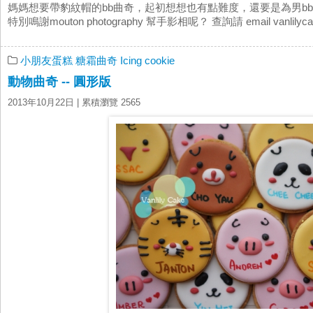
媽媽想要帶豹紋帽的bb曲奇，起初想想也有點難度，還要是為男b
特別鳴謝mouton photography 幫手影相呢？ 查詢請 email vanlilycak
小朋友蛋糕
糖霜曲奇 Icing cookie
動物曲奇 -- 圓形版
2013年10月22日
| 累積瀏覽 2565