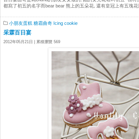
都寫了初五的名字而bear bear 熊上的五朵花, 還有皇冠上有五塊花瓣
小朋友蛋糕
糖霜曲奇 Icing cookie
采霖百日宴
2012年05月21日
| 累積瀏覽 569