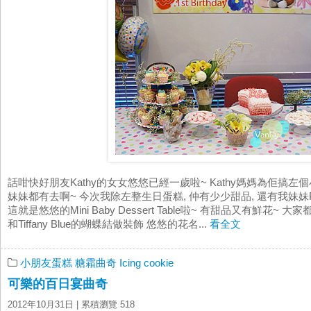
話咁快好朋友Kathy的女女悠悠已經一歲啦~ Kathy媽媽為佢搞左
妹妹都有去啊~ 今次我除左整生日蛋糕, 仲有少少甜品, 還有我妹妹Ping幫
這就是悠悠的Mini Baby Dessert Table啦~ 有甜品又有鮮花~ 大
和Tiffany Blue的蝴蝶結做裝飾 悠悠的花名...
看全文
小朋友蛋糕
糖霜曲奇 Icing cookie
可樂的百日宴曲奇
2012年10月31日
| 累積瀏覽 518