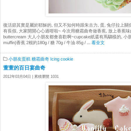
復活節其實是屬於耶穌的, 但又不知何時跟朱古力, 蛋, 兔仔拉上關
有長假, 大家開開心心過咁啦~ 今次用糖霜曲奇做香蕉, 放上香蕉味的cupc
buttercream 大人小朋友都會喜歡啊~cupcake紙還有馬騮樣的, 
muffin)香蕉 2根約180g / 糖 70g / 牛油 85g / ...
看全文
小朋友蛋糕
糖霜曲奇 Icing cookie
萱萱的百日宴曲奇
2012年03月04日
| 累積瀏覽 1031