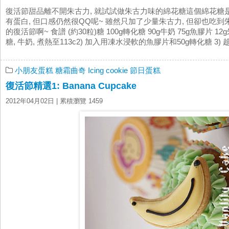
復活節甜品離不開朱古力, 就試試做朱古力味的綿花糖這個綿花糖是
有蛋白, 但口感仍然很QQ呢~ 雖然只加了少量朱古力, 但卻也吃
的復活節啊~ 食譜 (約30粒)糖 100g轉化糖 90g牛奶 75g魚膠片 12g
糖, 牛奶, 煮熱至113c2) 加入用凍水浸軟的魚膠片和50g轉化糖 3) 
小朋友蛋糕
糖霜曲奇 Icing cookie
節日蛋糕
復活節精選1: Banana Cupcake
2012年04月02日
| 累積瀏覽 1459