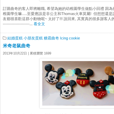
訂購曲奇的客人即將離職, 希望為她的幼稚園學生做點小回禮 因為得
稚園學生嘛.....至愛應該是非公主和Thomas火車莫屬! 但想想還
友都很喜歡這群小動物呢~ 太好了!!! 說回來, 其實真的很多謝客人的信任啊~ ----------
---------------------...
看全文
結婚蛋糕
小朋友蛋糕
糖霜曲奇 Icing cookie
米奇老鼠曲奇
2013年10月22日
| 累積瀏覽 1699