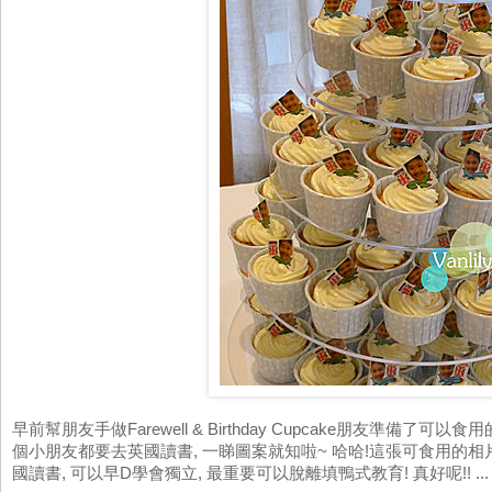
早前幫朋友手做Farewell & Birthday Cupcake朋友準備了可
個小朋友都要去英國讀書, 一睇圖案就知啦~ 哈哈!這張可食用的相
國讀書, 可以早D學會獨立, 最重要可以脫離填鴨式教育! 真好呢!! ..