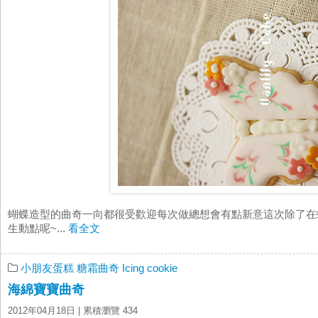
蝴蝶造型的曲奇一向都很受歡迎每次做總想會有點新意這次除了在蝴
生動點呢~...
看全文
小朋友蛋糕
糖霜曲奇 Icing cookie
海綿寶寶曲奇
2012年04月18日
| 累積瀏覽 434