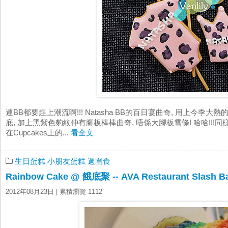
連BB都要趕上潮流啊!!! Natasha BB的百日宴曲奇, 用上今季大熱的
底, 加上黑紫色豹紋仲有腳板棒棒曲奇, 唔係大腳板雪條! 哈哈!!!同
在Cupcakes上的...
看全文
生日蛋糕
小朋友蛋糕
週圍食
Rainbow Cake @ 餓底聚 -- AVA Restaurant Slash B
2012年08月23日
| 累積瀏覽 1112