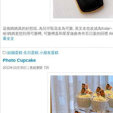
這個媽媽真的好想頭, 為兒仔取花名為可樂, 英文名也改成為Kolar~
哈!媽媽更想到用可樂樽, 可樂樽蓋和星星做曲奇作百日宴的回禮 Always Coc
看全文
結婚蛋糕
生日蛋糕
小朋友蛋糕
Photo Cupcake
2012年10月30日
| 累積瀏覽 725