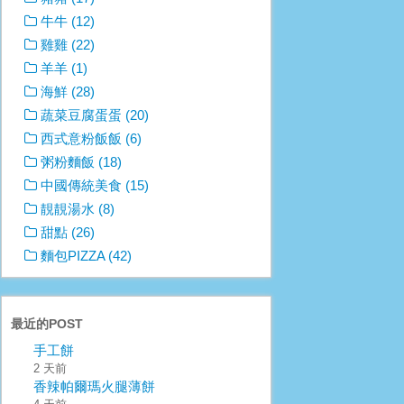
牛牛 (12)
雞雞 (22)
羊羊 (1)
海鮮 (28)
蔬菜豆腐蛋蛋 (20)
西式意粉飯飯 (6)
粥粉麵飯 (18)
中國傳統美食 (15)
靚靚湯水 (8)
甜點 (26)
麵包PIZZA (42)
最近的POST
手工餅
2 天前
香辣帕爾瑪火腿薄餅