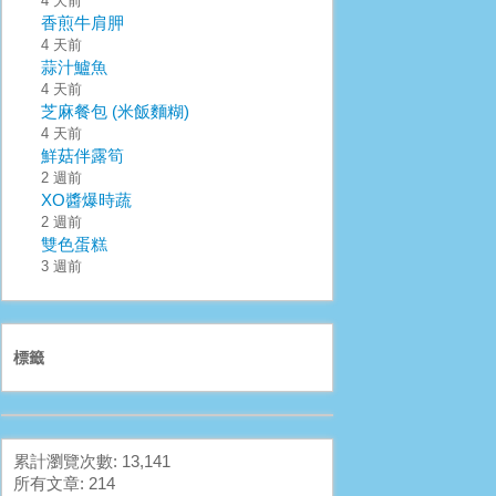
4 天前
香煎牛肩胛
4 天前
蒜汁鱸魚
4 天前
芝麻餐包 (米飯麵糊)
4 天前
鮮菇伴露筍
2 週前
XO醬爆時蔬
2 週前
雙色蛋糕
3 週前
標籤
累計瀏覽次數: 13,141
所有文章: 214