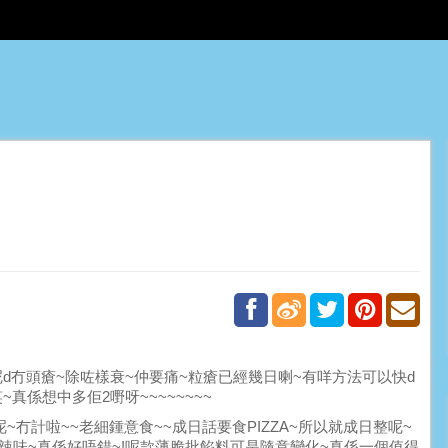
呢d冇頭瘡~除咗樣衰~仲要痛~粒瘡已經幾日喇~有咩方法可以快d
~真係想中多佢2嘢呀~~~~~~~~
呢~冇計啦~~老細鍾意食~~成日話要食PIZZA~所以就成日整呢~
辣味~真係好唔錯~!呢款薄脆批餡料可是隨意變化~真係一個值得