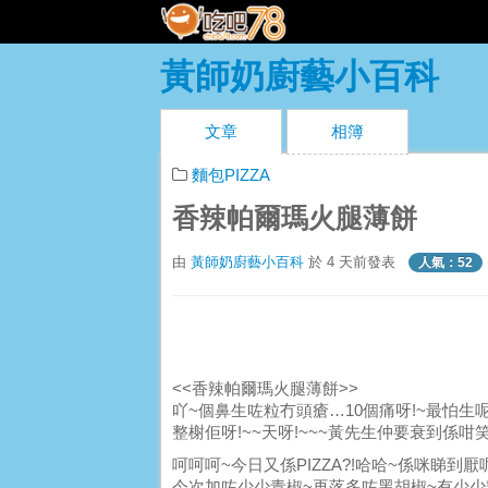
黃師奶廚藝小百科
文章
相簿
麵包PIZZA
香辣帕爾瑪火腿薄餅
由
黃師奶廚藝小百科
於 4 天前發表
人氣：52
<<香辣帕爾瑪火腿薄餅>>
吖~個鼻生咗粒冇頭瘡…10個痛呀!~最怕生
整榭佢呀!~~天呀!~~~黃先生仲要衰到係咁笑
呵呵呵~今日又係PIZZA?!哈哈~係咪睇到厭
今次加咗少少青椒~再落多咗黑胡椒~有少少