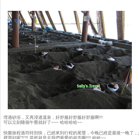
埋過砂浴，又再浸過溫泉，好舒服好舒服好舒服啊!!!
可以立刻睡個午覺就好了~~~ 哈哈哈哈~~
快樂旅程過符特別快，已經來到行程的尾聲，今晚已經是最後一晚了，
裡買好呢?!?! 當然就是去我們最愛的超市啊!!!! 哈哈~~