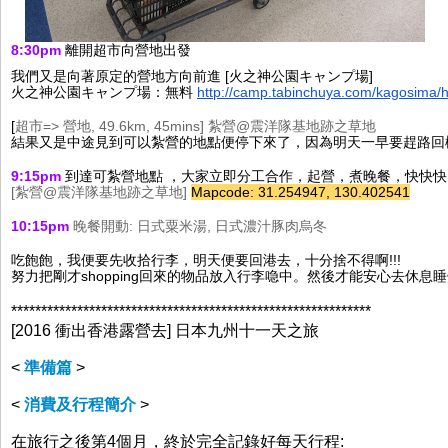
8:30pm
 離開超市向營地出發
我們又是向著原定的營地方向前進 [火之神公園キャンプ場
] 
火之神公園キャンプ場
：無料 
http
://camp.tabinchuya.com/kagosima/
[
超市=> 營地, 49.6
km, 45mins] 
紮營@震洋隊基地跡之草地
結果又是中途見到可以紮營的地點便停下來了，因為明天一早要趕路回機場，
9:15pm
到達可紮營地點 ，大家立即分工合作，起營，煮晚餐，快快快
[
紮營@震洋隊基地跡之草地]
Mapcode: 31.254947, 130.402541
10:15pm 
晚餐開動: 日式粟米湯, 日式濃汁豚肉烏冬
吃飽飽，我便要先收拾行李，明天便要回港去，十分捨不得啊!!!
努力把剛才shopping回來的物品放入行李喼中。然後才能安心去休息睡
**********
**************************************************
[2016 衝出香港露營去] 日本九州十一天之旅
<
準備篇
>
<
消費及行程簡介
>
在旅行之後第4個月，終於完全記錄好每天行程: