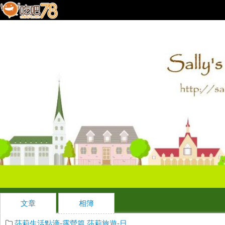
文章
相簿
莎莉生活點滴-露營篇
莎莉旅遊-日