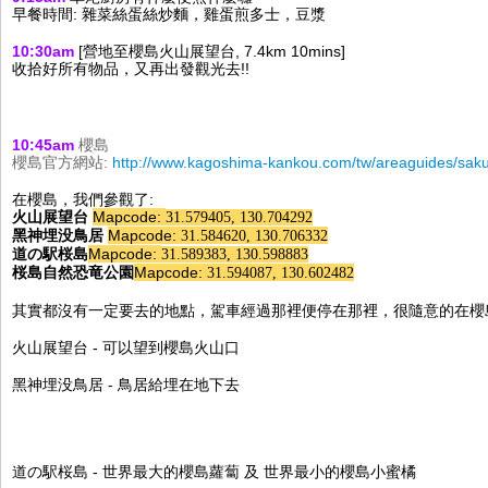
早餐時間: 雜菜絲蛋絲炒麵，雞蛋煎多士，豆漿
10:30am 
[
營地至櫻島火山展望台
, 7.4km 10mins]
收拾好所有物品，又再出發觀光去!!
10:45am 
櫻島
櫻島官方網站:
http://www.kagoshima-kankou.com/tw/areaguides/saku
在櫻島，我們參觀了:
火山展望台
Mapcode:
31.579405, 130.704292
黑神埋没鳥居
Mapcode:
31.584620, 130.706332
道の駅桜島
Mapcode:
31.589383, 130.598883
桜島自然恐竜公園
Mapcode:
31.594087, 130.602482
其實都沒有一定要去的地點，駕車經過那裡便停在那裡，很隨意的在櫻
火山展望台 - 可以望到
櫻島
火山口
黑神埋没鳥居 - 鳥居給埋在地下去
道の駅桜島 - 世界最大的櫻島蘿蔔 及 世界最小的櫻島小蜜橘