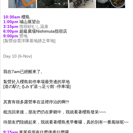
10:30am 
櫻島
1:00pm
城山展望台 
3:15pm
指宿砂むし温泉 
6:00pm 
超級廣場Nishimuta指宿店
9:00pm 
營地
[
紮營@震洋隊基地跡之草地]
Day 10 (6-Nov)
我在7am已經醒來了。
紮營於入櫻島前停車場最旁邊的草地
[道の駅たるみず湯っ足り館 -停車場]
其實有很多露營車在這裡停泊的啊!!! 
梳洗回來後，朋友們仍在夢鄉中，我就看著櫻島發呆~~~
待朋友們陸續起來，我就看著櫻島煮早餐囉，真的別有一番風味呢~~
9:15am
 車尾廚房有什麼便煮什麼囉