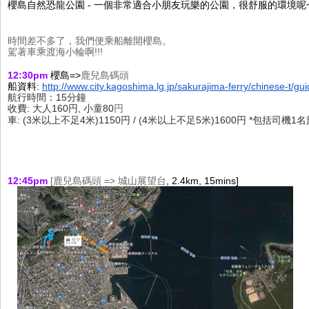
櫻
島自然恐龍公園 - 一個非常適合小朋友玩樂的公園，很舒服的環境呢
時間差不多了，我們便乘船離開櫻島。
駕著車乘渡海小輪啊!!!
12:30pm 
櫻島=>
鹿兒島碼頭
船資料: 
http://www.city.kagoshima.lg.jp/sakurajima-ferry/chinese-t/gu
航行時間：15分鐘
收費: 大人160円, 小童80
円
車: (3米以上不足4米)1150円 / (4米以上不足5米)1600円 *包括司機
12:45pm
[鹿兒島碼頭 =>
城山展望台
,
 2.4km, 15mins]