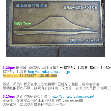
1:30pm 
離開城山展望台 [
城山展望台
=>指宿砂むし温泉,
 50km, 1hr30
指宿砂むし温泉 
http://sa-raku.sakura.ne.jp/
Mapcode: 31.229837, 130.651899
最後一天的午餐又在車上吃飯糰啊!! 已經忘了拍照，哈哈哈哈哈!!!
飯糰真的百吃不厭，飯素有多款味道，又便宜，在車上吃又慳了時間，可以
3:15pm 
到達了指宿砂むし温泉 
http://sa-raku.sakura.ne.jp/
泊好車，帶備浸溫泉的沐浴用品及毛巾，go go go!!!!
大家都第一次試試什麼是砂浴溫泉~~ 哈~