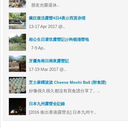
朋友光榮退休..
瘋狂復活露營4日4夜@西貢赤徑
13-17 Apr 2017 @..
相公生日避世露營記@狗嶺涌營地
7-9 Ap..
牙鷹角兩日兩夜露營記
17-19 Mar 2017 @..
芝士麻糬波波 Cheese Mochi Ball (附食譜)
好像很久很久都沒有寫食譜分享了。..
日本九州露營全記錄
[2016 衝出香港露營去] 日本九州十..