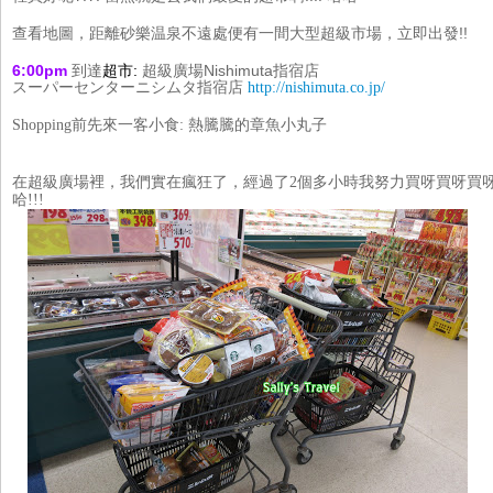
查看地圖，距離
砂樂温泉不遠處便有一間大型超級市場，立即出發!!
6:00pm 
到達
超市: 
超級廣場Nishimuta指宿店
スーパーセンターニシムタ指宿店 
http://nishimuta.co.jp/
Shopping前先來一客小食: 熱騰騰的章魚小丸子
在
超級廣場裡，我們實在瘋狂了，經過了2個多小時我努力買呀買呀買
哈!!! 