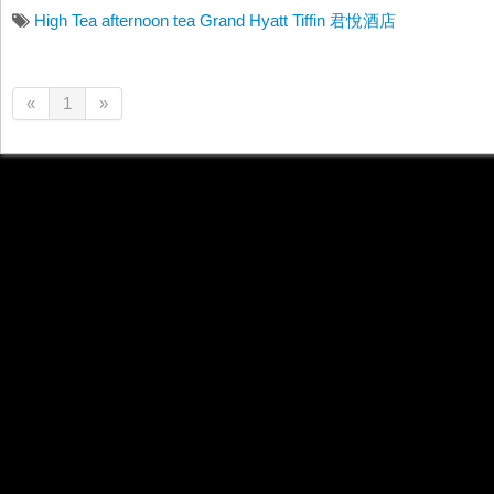
High Tea
afternoon tea
Grand Hyatt
Tiffin
君悅酒店
«
1
»