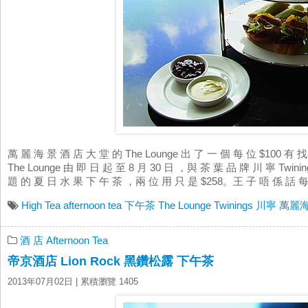
萬 麗 海 景 酒 店 大 堂 的 The Lounge 出 了 一 個 每 位 $100 有 找
The Lounge 由 即 日 起 至 8 月 30 日 ，與 茶 葉 品 牌 川 寧 Twin
題 的 夏 日 水 果 下 午 茶 ，兩 位 用 只 是 $258。王 子 唔 係 話 每 位
High Tea
afternoon tea
下午茶
The Lounge
Twinings
川寧
萬麗
酒 店 Afternoon Tea
帝京酒店 Lion Rock 黑鑽松露 下午茶
2013年07月02日
| 累積瀏覽 1405