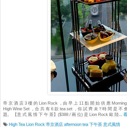
帝 京 酒 店 3 樓 的 Lion Rock ，由 早 上 11 點 開 始 供 應 Morning
High Wine Set ，合 共 有 6 款 tea set ，你 試 齊 未？時 間 是 不 
題。 【意 式 風 情 下 午 茶】($388 / 兩 位) 是 Lion Rock 歐 陸...
High Tea
Lion Rock
帝京酒店
afternoon tea
下午茶
意式風情