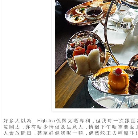
好 多 人 以 為 ，High Tea 係 闊 太 嘅 專 利 ，但 我 每 一 次 跟 朋
咗 闊 太 ，亦 有 唔 少 情 侶 及 生 意 人 ，情 侶 下 午 唔 需 要 返
人 會 放 閒 日 ，甚 至 好 似 我 呢 一 類 ，偶 然 蛇 王 去 輕 鬆 吓！ 君