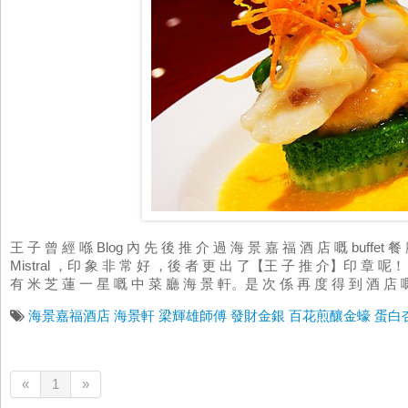
王 子 曾 經 喺 Blog 內 先 後 推 介 過 海 景 嘉 福 酒 店 嘅 buffet 餐 
Mistral ，印 象 非 常 好 ，後 者 更 出 了【王 子 推 介】印 章 呢！
有 米 芝 蓮 一 星 嘅 中 菜 廳 海 景 軒。是 次 係 再 度 得 到 酒 店 嘅
海景嘉福酒店
海景軒
梁輝雄師傅
發財金銀
百花煎釀金蠔
蛋白
«
1
»