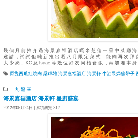
幾 個 月 前 推 介 過 海 景 嘉 福 酒 店 嘅 米 芝 蓮 一 星 中 菜 廳 
邀 請 ，試 試 佢 哋 新 推 出 嘅 八 月 限 定 菜 式 ，能 夠 再 次 拜 
大 少 奶 、KC 及 Isaac 等 幾 位 好 友 同 枱 食 飯 ，再 加 埋 本 身 
原隻西瓜紅燒肉
梁輝雄
海景嘉福酒店
海景軒
牛油果焗釀帶子
→ 九 龍 區
海景嘉福酒店 海景軒 星廚盛宴
2012年05月24日
| 累積瀏覽 312