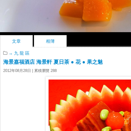
文章
相簿
→ 九 龍 區
海景嘉福酒店 海景軒 夏日茶 ● 花 ● 果之魅
2012年08月28日
| 累積瀏覽 288