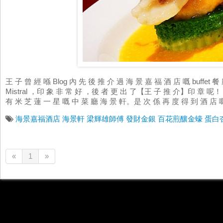
王 子 曾 經 喺 Blog 內 先 後 推 介 過 海 景 嘉 福 酒 店 嘅 buffet 餐 
Mistral ，印 象 非 常 好 ，後 者 更 出 了【王 子 推 介】印 章 呢！
有 米 芝 蓮 一 星 嘅 中 菜 廳 海 景 軒。是 次 係 再 度 得 到 酒 店 嘅
海景嘉福酒店
海景軒
梁輝雄師傅
發財金銀
百花煎釀金蠔
蛋白
«
1
»