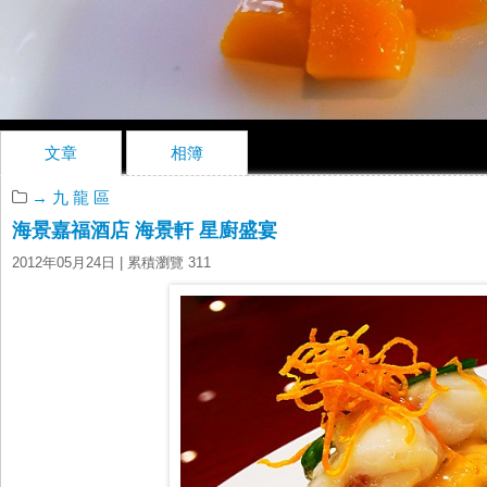
文章
相簿
→ 九 龍 區
海景嘉福酒店 海景軒 星廚盛宴
2012年05月24日
| 累積瀏覽 311