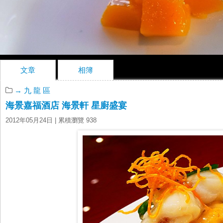
文章
相簿
→ 九 龍 區
海景嘉福酒店 海景軒 星廚盛宴
2012年05月24日
| 累積瀏覽 938