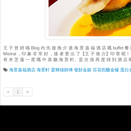
王 子 曾 經 喺 Blog 內 先 後 推 介 過 海 景 嘉 福 酒 店 嘅 buffet 餐 
Mistral ，印 象 非 常 好 ，後 者 更 出 了【王 子 推 介】印 章 呢！
有 米 芝 蓮 一 星 嘅 中 菜 廳 海 景 軒。是 次 係 再 度 得 到 酒 店 嘅
海景嘉福酒店
海景軒
梁輝雄師傅
發財金銀
百花煎釀金蠔
蛋白
«
1
»